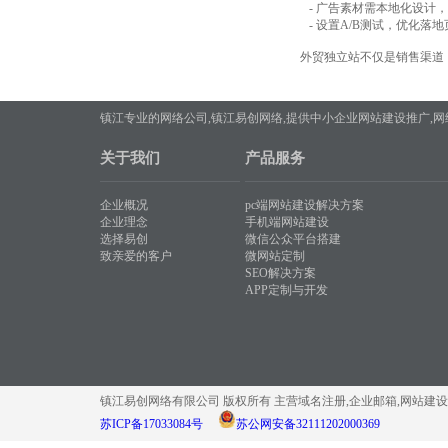
- 广告素材需本地化设计
- 设置A/B测试，优化落
外贸独立站不仅是销售渠道
镇江专业的网络公司,镇江易创网络,提供中小企业网站建设推广,
关于我们
产品服务
企业概况
pc端网站建设解决方案
企业理念
手机端网站建设
选择易创
微信公众平台搭建
致亲爱的客户
微网站定制
SEO解决方案
APP定制与开发
镇江易创网络有限公司 版权所有 主营域名注册,企业邮箱,网站建设
苏ICP备17033084号
苏公网安备32111202000369